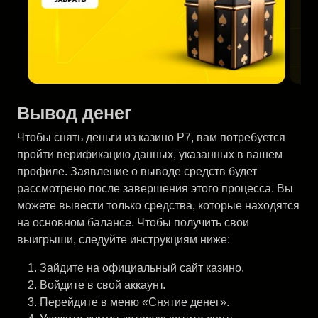
Вывод денег
Чтобы снять деньги из казино Р7, вам потребуется
пройти верификацию данных, указанных в вашем
профиле. Заявление о выводе средств будет
рассмотрено после завершения этого процесса. Вы
можете вывести только средства, которые находятся
на основном балансе. Чтобы получить свои
выигрыши, следуйте инструкциям ниже:
Зайдите на официальный сайт казино.
Войдите в свой аккаунт.
Перейдите в меню «Снятие денег».