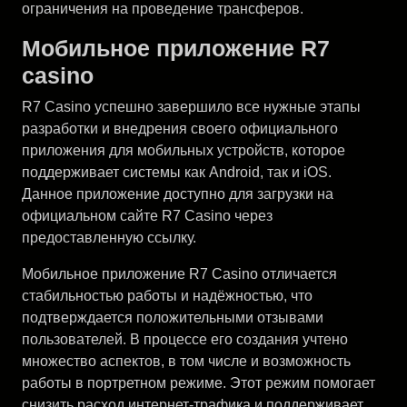
ограничения на проведение трансферов.
Мобильное приложение R7
casino
R7 Casino успешно завершило все нужные этапы
разработки и внедрения своего официального
приложения для мобильных устройств, которое
поддерживает системы как Android, так и iOS.
Данное приложение доступно для загрузки на
официальном сайте R7 Casino через
предоставленную ссылку.
Мобильное приложение R7 Casino отличается
стабильностью работы и надёжностью, что
подтверждается положительными отзывами
пользователей. В процессе его создания учтено
множество аспектов, в том числе и возможность
работы в портретном режиме. Этот режим помогает
снизить расход интернет-трафика и поддерживает