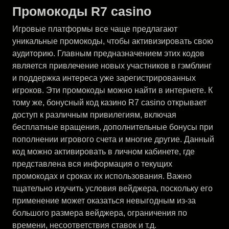
Промокоды R7
casino
Игровые платформы все чаще предлагают
уникальные промокоды, чтобы активизировать свою
аудиторию. Главным предназначением этих кодов
является привлечение новых участников в гэмблинг
и поддержка интереса уже зарегистрированных
игроков. Эти промокоды можно найти в интернете. К
тому же, бонусный код казино R7 casino открывает
доступ к различным привилегиям, включая
бесплатные вращения, дополнительные бонусы при
пополнении игрового счета и многие другие. Данный
код можно активировать в личном кабинете, где
представлена вся информация о текущих
промокодах и сроках их использования. Важно
тщательно изучить условия вейджера, поскольку его
применение может оказаться невыгодным из-за
большого размера вейджера, ограничения по
времени, несоответствия ставок и т.д.