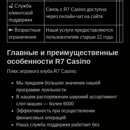
🍒 Служба
Связь с R7 Casino доступна
клиентской
через онлайн-чат на сайте
поддержки
🔑 Возрастные
Наши услуги предоставляются
ограничения
пользователям старше 21 года
Главные и преимущественные
особенности R7
Casino
Плюс игрового клуба R7 Casino:
Мы придаем большое значение нашей
программе лояльности
В нашем распоряжении широкий ассортимент
слот-машин — более 6000
Эффективность при осуществлении
финансовых операций
Наша служба поддержки работает без