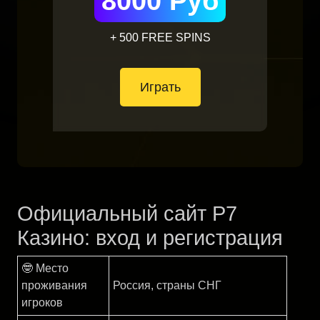
8000 Руб
+ 500 FREE SPINS
Играть
Официальный сайт Р7
Казино: вход и регистрация
🤓 Место
проживания
Россия, страны СНГ
игроков