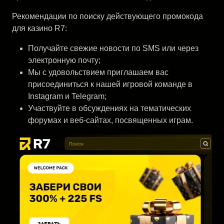
Рекомендации по поиску действующего промокода
для казино R7:
Получайте свежие новости по SMS или через
электронную почту;
Мы с удовольствием приглашаем вас
присоединиться к нашей игровой команде в
Instagram и Telegram;
Участвуйте в обсуждениях на тематических
форумах и веб-сайтах, посвященных играм.